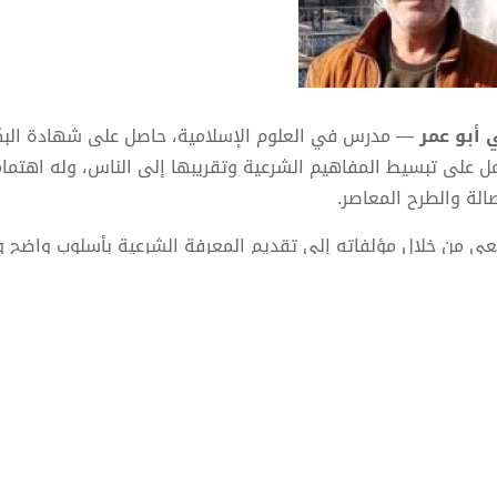
 أبو عمر
— مدرس في العلوم الإسلامية، حاصل على شهادة البك
ل على تبسيط المفاهيم الشرعية وتقريبها إلى الناس، وله اهتماما
صالة والطرح المعاصر.
ى من خلال مؤلفاته إلى تقديم المعرفة الشرعية بأسلوب واضح وعم
الجوانب التربوية والفكرية وتنمية الوعي والحوار البنّاء.
أعماله:
سرار الحكمة في فقه العقل والقلب
قن فن النقاش: كيف تتجنب الخداع المنطقي
 تبني إنسانًا ناجحًا؟ وصايا تربوية