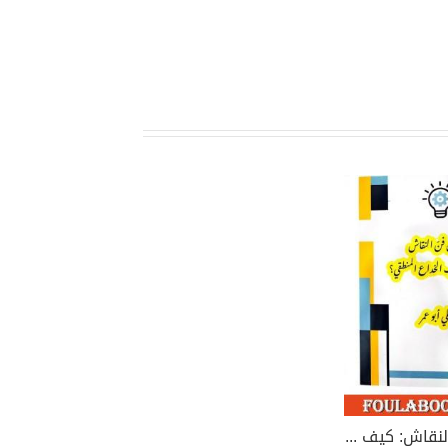
أتقن فن النقاش: كيف تتجنب الخداع المنطقي