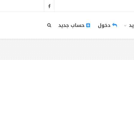
يد
دخول
حساب جديد