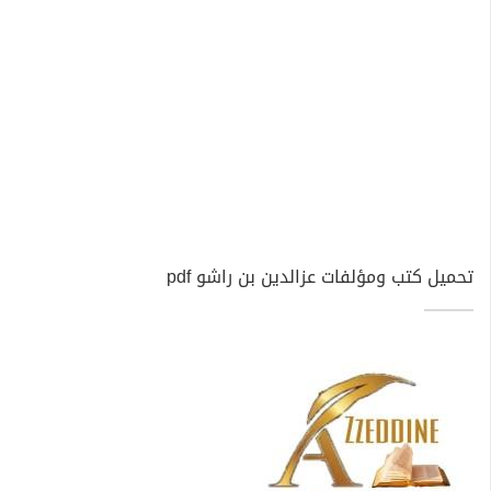
تحميل كتب ومؤلفات عزالدين بن راشو pdf