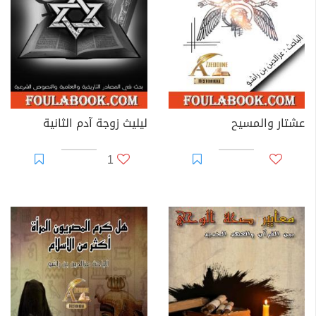
عشتار والمسيح
ليليث زوجة آدم الثانية
1