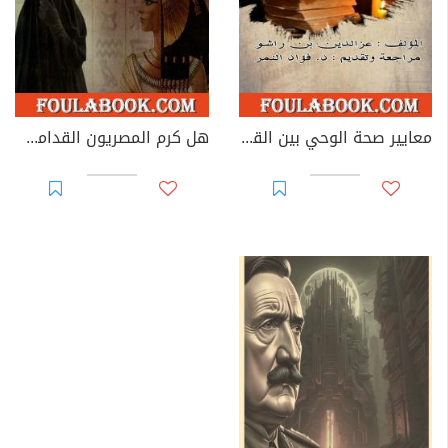
معايير صحة الوحي بين القرآن الكريم ونصوص العهد الجديد - دراسة مقارنة
هل كرم المصريون القدامى المرأة أكثر من الإسلام؟