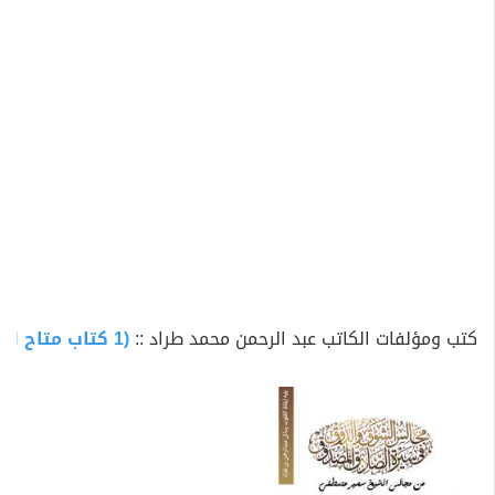
من اصداراته:
- لا أكتم الحق وقد عرفتُه
- مجالس الشوق والذوق في سيرة الصادق المصدوق ﷺ
ويليه كتاب إيقاظ القلوب... رسائل عبدالرحمن بن طراد.
كتب ومؤلفات الكاتب عبد الرحمن محمد طراد ::
(1 كتاب متاح للتحميل)