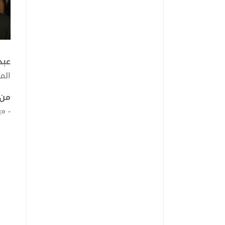
عبد
الم
من 
- «
- «