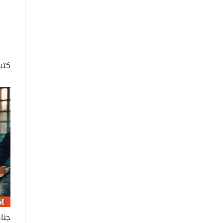
كتب
جنا