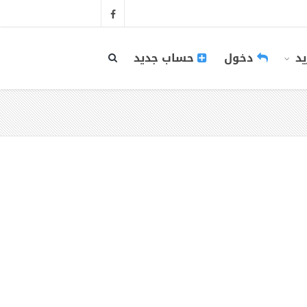
يد
دخول
حساب جديد