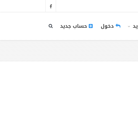
يد
دخول
حساب جديد