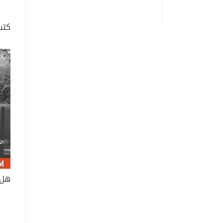
كتب
هل 