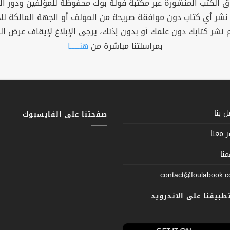
 الكتب المنشورة عبر مكتبة فولة بوك محفوظة للمؤلفين ودور ال
 نشر أي كتاب دون موافقة صريحة من المؤلف أو الجهة المالكة ل
م نشر كتابك دون علمك أو بدون إذنك، يرجى الإبلاغ لإيقاف عرض ال
بمراسلتنا مباشرة من
هنــــــا
 بنا
صفحتنا على الفايسبوك
 معنا
نا
contact@foulabook.
تطبيقنا على الاندرويد