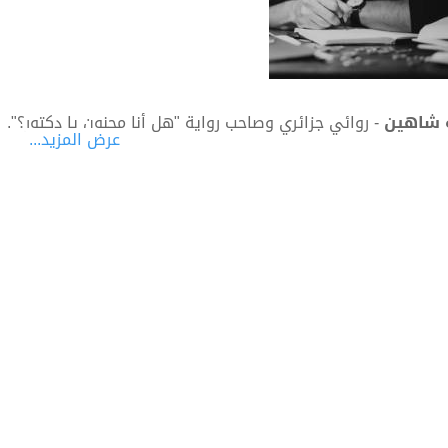
 شاهين
- روائي‎ جزائري وصاحب رواية "هل أنا مجنون يا دكتور؟".
عرض المزيد...