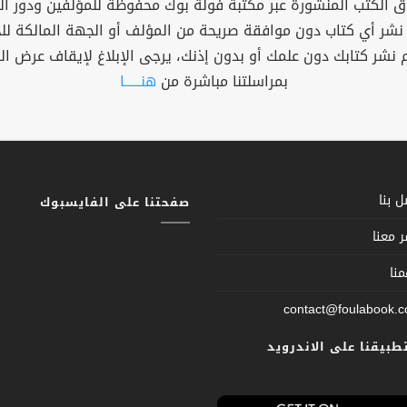
 الكتب المنشورة عبر مكتبة فولة بوك محفوظة للمؤلفين ودور ال
 نشر أي كتاب دون موافقة صريحة من المؤلف أو الجهة المالكة ل
م نشر كتابك دون علمك أو بدون إذنك، يرجى الإبلاغ لإيقاف عرض ال
بمراسلتنا مباشرة من
هنــــــا
 بنا
صفحتنا على الفايسبوك
 معنا
نا
contact@foulabook.
تطبيقنا على الاندرويد