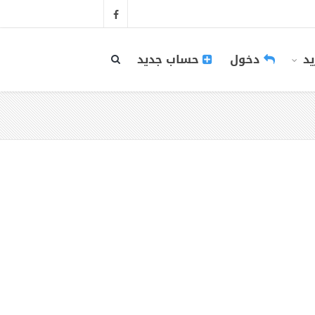
يد
دخول
حساب جديد