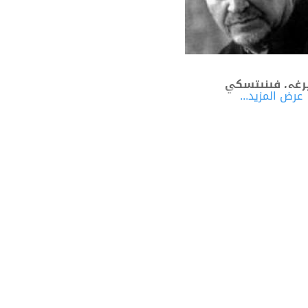
غي فينيتسكي
عرض المزيد...