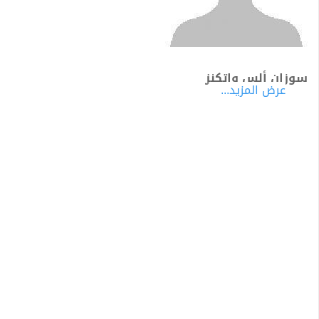
سوزان ألس واتكنز
عرض المزيد...