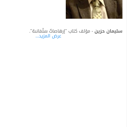
سليمان حزين
- مؤلف كتاب "إرهاصاتٌ سَلْمَانِية".
عرض المزيد...