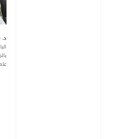
د. 
الب
بال
علم
أبر
- أ
- م
- ا