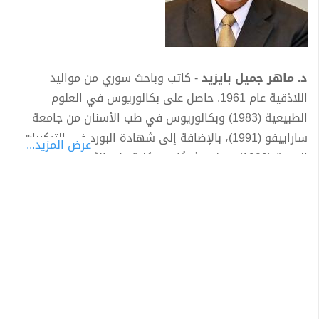
د. ماهر جميل بايزيد
- كاتب وباحث سوري من مواليد
اللاذقية عام 1961. حاصل على بكالوريوس في العلوم
الطبيعية (1983) وبكالوريوس في طب الأسنان من جامعة
ساراييفو (1991)، بالإضافة إلى شهادة البورد في التركيبات
عرض المزيد...
السنية (1999). عمل مشرفًا في كلية طب الأسنان – جامعة
تشرين بين عامي 1992 و1999، وهو عضو عامل في جمعية
البر والخدمات الاجتماعية باللاذقية.
أصدر
د. ماهر جميل بايزيد
عددًا من المؤلفات الفكرية
والفلسفية، من أبرزها:
- لنبنِ منظومتنا الأخلاقية (2011، وطبعة جديدة منقحة 2024)
- بين العقل والقلب: الإعجاز المبين (2020)
- علم الطباع السلوكي في القلب وصراع الإرادات العقلية