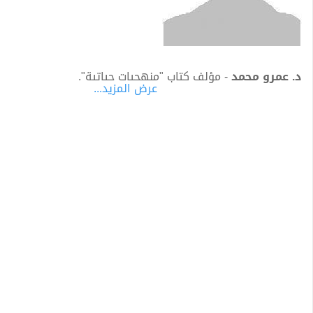
د. عمرو محمد
- مؤلف كتاب "منهجيات حياتية".
عرض المزيد...