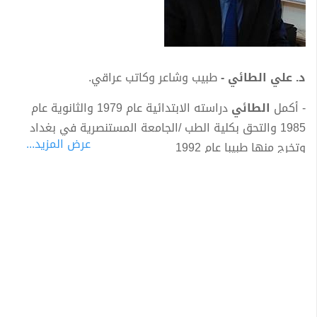
د. علي الطائي -
طبيب وشاعر وكاتب عراقي.
- أكمل
الطائي
دراسته الابتدائية عام 1979 والثانوية عام
1985 والتحق بكلية الطب /الجامعة المستنصرية في بغداد
عرض المزيد...
وتخرج منها طبيبا عام 1992
- تحصل على الشهادة الجامعية بكلوريوس طب وجراحة عامة
- اختصاص طب الأسرة
*
اتحادات ادبية
:
- عضو اتحاد الكتاب والأدباء العراقيين
- عضو جمعية الرواد الثقافية المقر العام / فرع بابل
- عضو المنتدى الثقافي الدولي للانسانية والابداع