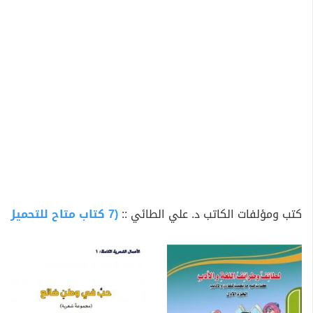
*
كتب د. علي الطائي
:
- ديواني الجزء الأول ((حب في وطن ضائع)) 220 صفحة
- كتاب ((لطائف وطرائف الأدب)) بعدة أجزاء
- كتاب طبي (( طب الأطفال في ألف سؤال وسؤال)) بعدة
أجزاء وغيرها
* عمل طبيبا في محافظة بابل وعدة محافظات أخرى وفي
دولة اليمن والأردن
* حاصل على شهادة الاختصاص (دبلوم عالي) في طب الأسرة
عام 2014 من كلية الطب /جامعة بابل
* يحاضر حاليا في كلية الطب (حمورابي) /جامعة بابل
كتب ومؤلفات الكاتب د. علي الطائي ::
(7 كتاب متاح للتحميل)
* كتب الشعر والنثر منذ أن كان طالبا في المرحلة المتوسطة
-
له عدة مؤلفات في طريقها الى المطبعة ومنها
:
1- معتقدات صحية خاطئة
2- ديوان حب في وطن ضائع الجزء الأول