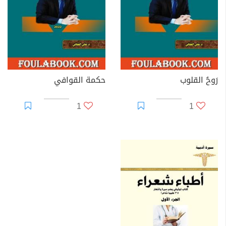
رَوحُ القلوب
حكمة القوافي
1
1