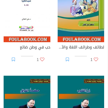
3- كتاب لطائف وطرائف الأدب الجزء الأول
4- داء السكري النوع الثاني
5- الأعراض والعلامات (أنواعها أسبابها)
* جمع بين الطب والأدب وله ديوان شعري سيطبع قريبا
لطائف وطرائف اللغة والأدب - الجزء الأول
حب في وطن ضائع
1
1