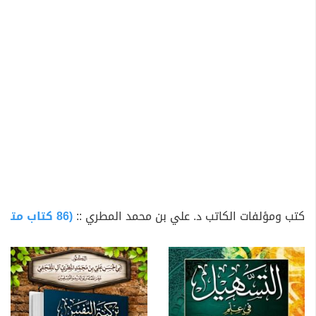
ويُعرف بأسلوبه العلمي الرصين واهتمامه بنشر العقيدة
الصحيحة وترسيخ القيم الإسلامية المعتدلة بين طلاب العلم
والمجتمع.
من أعماله:
- كيف تتعلم البحث والتخريج
- ترسيخ اليقين في قلوب المُؤمنين
- التسهيل في علم البديع والمعاني والبيان
كتب ومؤلفات الكاتب د. علي بن محمد المطري ::
(86 كتاب متاح للتحميل)