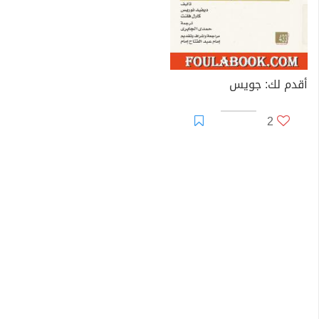
أقدم لك: جويس
2