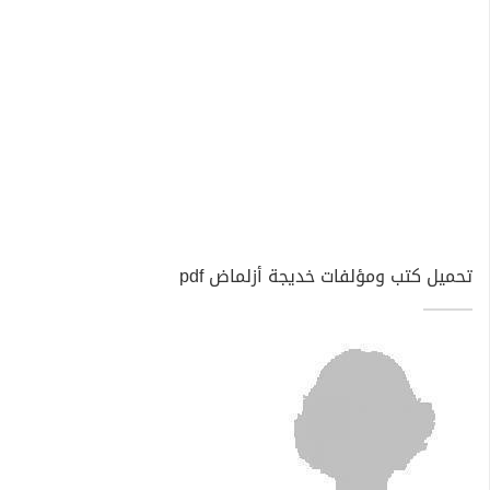
تحميل كتب ومؤلفات خديجة أزلماض pdf