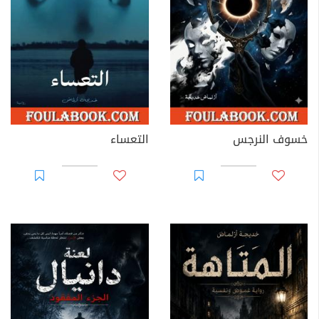
خسوف النرجس
التعساء