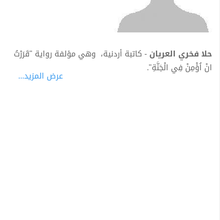
حلا فخري العريان
- كاتبة أردنية، وهي مؤلفة رواية "‎⁨قَرَرْتُ
انْ اُؤْمِنْ فِي الْجَنَّةِ⁩".
عرض المزيد...