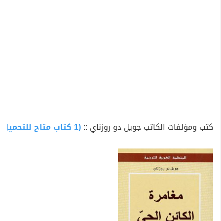
كتب ومؤلفات الكاتب جويل دو روزناي ::
(1 كتاب متاح للتحميل)