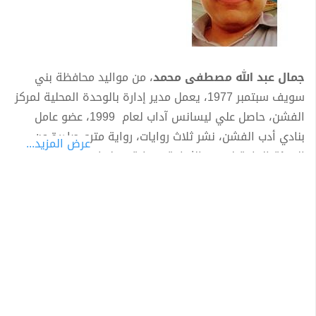
جمال عبد الله مصطفى محمد
، من مواليد محافظة بني
سويف سبتمبر 1977، يعمل مدير إدارة بالوحدة المحلية لمركز
الفشن، حاصل علي ليسانس آداب لعام 1999، عضو عامل
بنادي أدب الفشن، نشر ثلاث روايات، رواية مترو صادرة عن
عرض المزيد...
الهيئة العامة لقصور الثقافة ، رواية بروليتاريا صادرة عن دار
لوتس للنشر الحر ، رواية بناية ليليان صادرة عن دار لوتس
للنشر الحر.