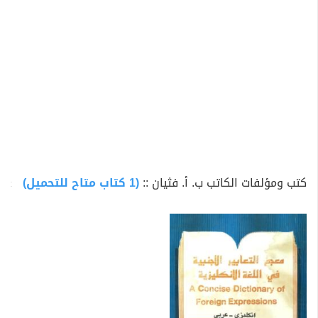
كتب ومؤلفات الكاتب ب. أ. فثيان ::
(1 كتاب متاح للتحميل)