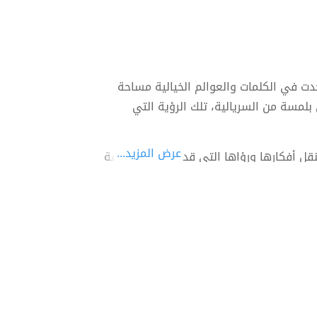
جدت في الكلمات والعوالم الخيالية مساحة
 بلمسة من السريالية، تلك الرؤية التي
عرض المزيد...
قل أفكارها ورؤاها التي قد تبدو غير مألوفة
لواقع.