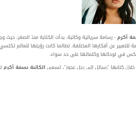
ة أكرم
- رسامة سريالية وكاتبة. بدأت الكتابة منذ الصغر، حيث و
ة للتعبير عن أفكارها المختلفة. لطالما كانت رؤيتها للعالم تكتسي
كس في لوحاتها وكلماتها على حد سواء.
خلال كتابها "رسائل إلى رجل عجوز"، تسعى
الكاتبة بسمة أكرم
لن
عض، لكنها تحمل في طياتها تأملات عميقة حول الحياة، الأحلام، وا