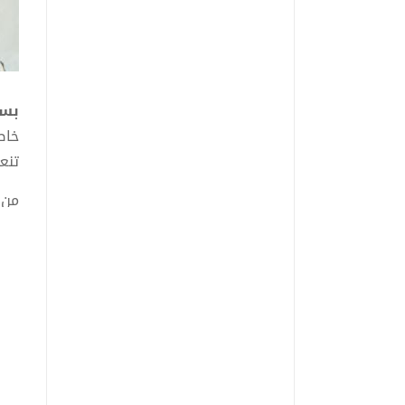
بسم
خاص
تنع
من 
للب