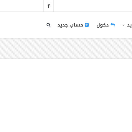
يد
دخول
حساب جديد