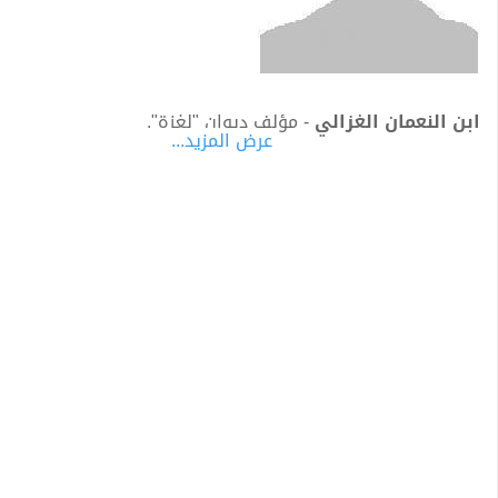
ابن النعمان الغزالي
- مؤلف ديوان "لغزة".
عرض المزيد...