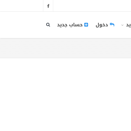
يد
دخول
حساب جديد