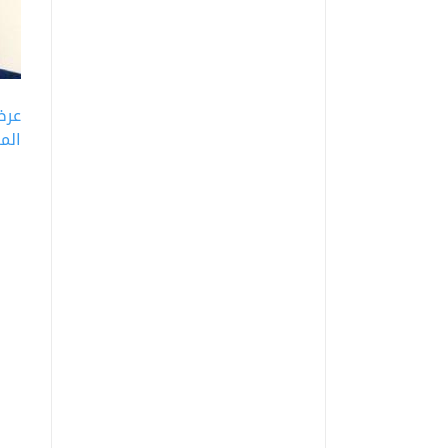
عر
إير
المز