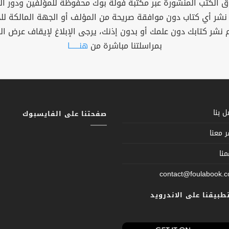
 الكتب المنشورة عبر مكتبة فولة بوك محفوظة للمؤلفين ودور ال
 نشر أي كتاب دون موافقة صريحة من المؤلف أو الجهة المالكة ل
م نشر كتابك دون علمك أو بدون إذنك، يرجى الإبلاغ لإيقاف عرض ال
بمراسلتنا مباشرة من
هنــــــا
 بنا
صفحتنا على الفايسبوك
 معنا
نا
contact@foulabook.
تطبيقنا على الاندرويد