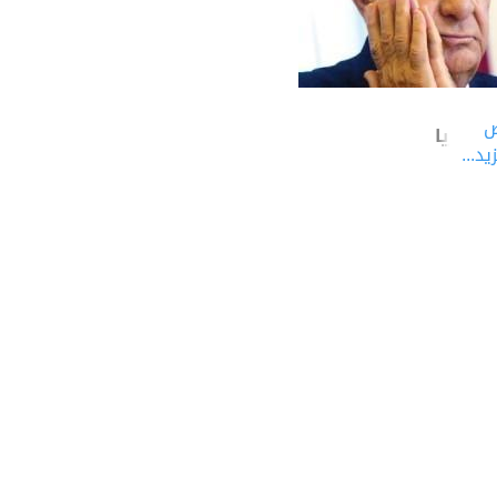
ض
مانو ريا
يد...