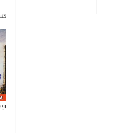
كتب 
الإق