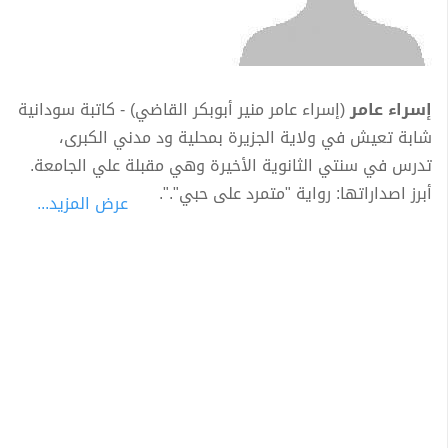
إسراء عامر
(إسراء عامر منير أبوبكر القاضي) - كاتبة سودانية
شابة تعيش في ولاية الجزيرة بمحلية ود مدني الكبرى،
تدرس في سنتي الثانوية الأخيرة وهي مقبلة علي الجامعة.
أبرز اصداراتها: رواية "متمرد على حبي".".
عرض المزيد...