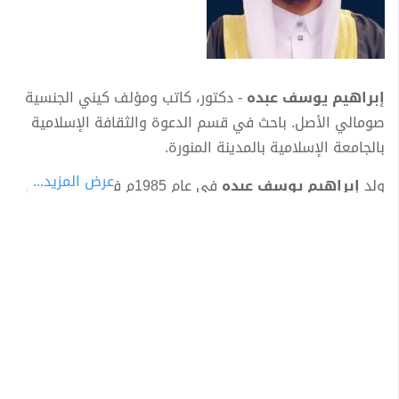
إبراهيم يوسف عبده
- دكتور، كاتب ومؤلف كيني الجنسية
صومالي الأصل. باحث في قسم الدعوة والثقافة الإسلامية
بالجامعة الإسلامية بالمدينة المنورة.
عرض المزيد...
ولد
إبراهيم يوسف عبده
في عام 1985م في مدينة ونلي
وين دافيد جنوب غرب الصومال.
حافظ لكتاب الله بالسند المتصل إلى رسول الله صلى الله
عليه وسلم، وله عدة مؤلفات في مجال الدعوة والشريعة
والتفسير والتاريخ. وله مشاركات وفعاليات في عدة لقاءات
ودروس مسجلة باللغة الصومالية في العقيدة والفقه
الشافعي ومحاضرات وندوات علمية وتولى مناصب عدة في
مجالات مختلفة.