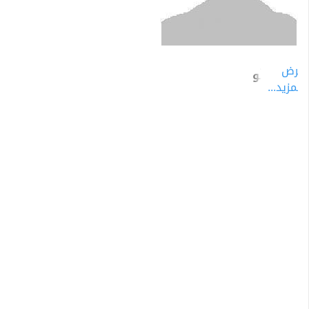
عرض
أيمن علّو
المزيد...