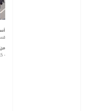
أسا
قسم 
من 
- كتا
- ك