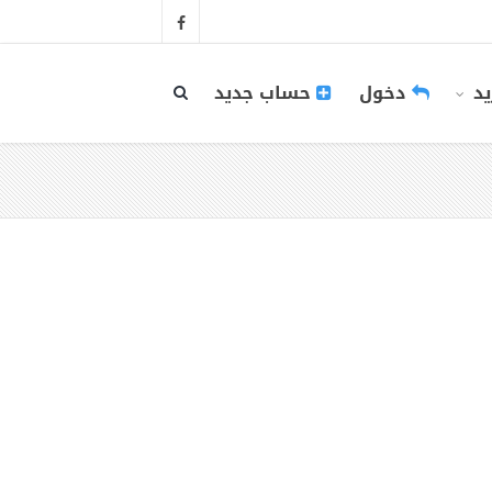
يد
دخول
حساب جديد