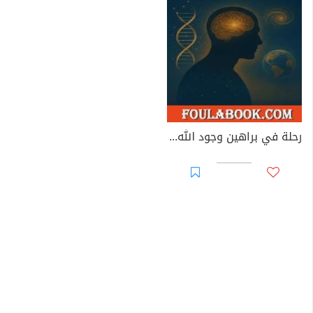
رحلة في براهين وجود الله: العقل يشهد والكون ينطق