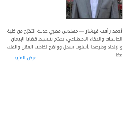
أحمد رأفت فيشار
— مهندس مصري حديث التخرّج من كلية
الحاسبات والذكاء الاصطناعي، يهتم بتبسيط قضايا الإيمان
والإلحاد وطرحها بأسلوب سهل وواضح يُخاطب العقل والقلب
معًا.
عرض المزيد...
يسعى
أحمد رأفت فيشار
من خلال كتاباته إلى تقديم
براهين وجود الله وصحّة نبوة النبي ﷺ بطريقة ميسّرة تناسب
مختلف القرّاء، معتمدًا على أمثلة قريبة من الواقع تُسهّل
فهم الأفكار العميقة، وتمنح القارئ رحلة فكرية وإيمانية
هادئة.
تمتزج في أعماله الروح الإيمانية بالتأمل العقلي، في محاولة
لفتح باب الحوار الهادئ حول الأسئلة الوجودية الكبرى،
بأسلوب بسيط ولغة واضحة تُلامس الفطرة وتدعو إلى