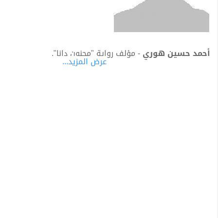
أحمد حسين هوري
- مؤلف رواية "مجنون دانا".
عرض المزيد...