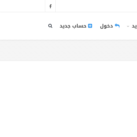
يد
دخول
حساب جديد