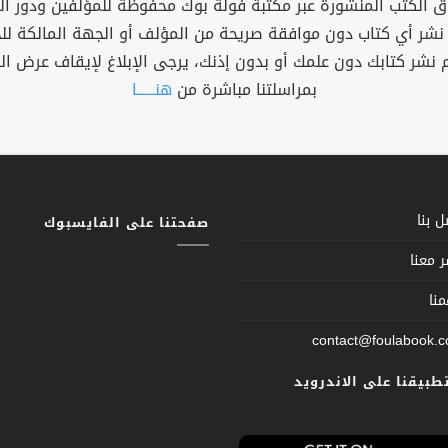
 الكتب المنشورة عبر مكتبة فولة بوك محفوظة للمؤلفين ودور ال
 نشر أي كتاب دون موافقة صريحة من المؤلف أو الجهة المالكة ل
م نشر كتابك دون علمك أو بدون إذنك، يرجى الإبلاغ لإيقاف عرض ال
بمراسلتنا مباشرة من
هنــــــا
 بنا
صفحتنا على الفايسبوك
 معنا
نا
contact@foulabook.
تطبيقنا على الاندرويد