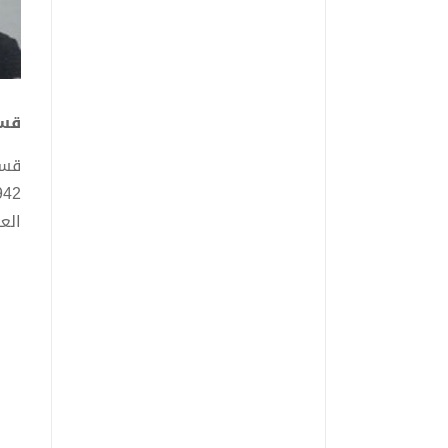
قسط
العال