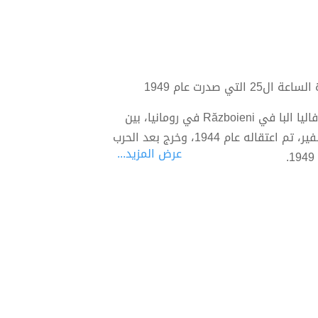
ي صدرت عام 1949
قسطنطين فيرجيل جورجــــيو (1916-1992) كاتب روماني ولد في قرية فاليا البا في Războieni في رومانيا، بين
1942 و 1943 عمل في وزارة الشؤون الخارجية في رومانيا كسكرتير سفير، تم اعتقاله عام 1944، وخرج بعد الحرب
عرض المزيد...