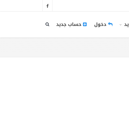
يد
دخول
حساب جديد