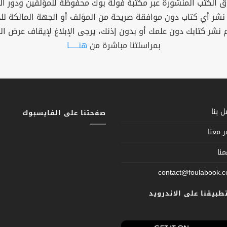
 الكتب المنشورة عبر مكتبة فولة بوك محفوظة للمؤلفين ودور ال
 نشر أي كتاب دون موافقة صريحة من المؤلف أو الجهة المالكة ل
م نشر كتابك دون علمك أو بدون إذنك، يرجى الإبلاغ لإيقاف عرض ال
بمراسلتنا مباشرة من
هنــــــا
 بنا
صفحتنا على الفايسبوك
 معنا
نا
contact@foulabook.
تطبيقنا على الاندرويد