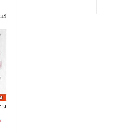
كتب
لا 