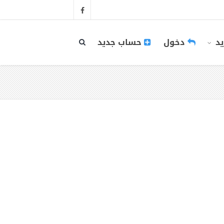
يد
دخول
حساب جديد