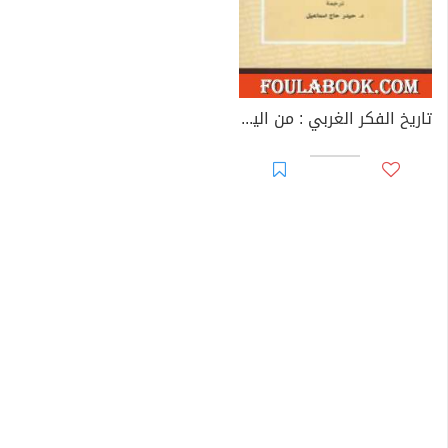
تاريخ الفكر الغربي : من اليونان القديمة إلى القرن العشرين