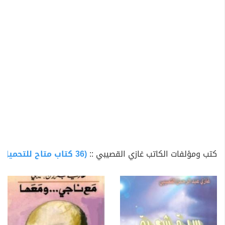
"حياةٌ في الإدارة". القصيبي شاعر له إنتاجات في فن الرواية
والقصة، مثل شقة الحرية ودنسكو وأبو شلاخ البرمائي
والعصفورية و"سبعة" وسعادة السفير و"لجنيّة، آخر أعماله
كانت أقصوصة ألزهايمر التي نشرت بعد وفاته. أما في الشعر
فلديه دواوين "معركة بلا راية" و"أشعار من جزائر اللؤلؤ"
و"للشهداء" و"حديقة الغروب". وله إسهامات صحافية متنوعة
أشهرها سلسلة مقالات في عين العاصفة التي نُشرَت في
جريدة الشرق الأوسط إبان حرب الخليج الثانية كما أن له
مؤلفات أخرى في التنمية والسياسة وغيرها منها التنمية،
الأسئلة الكبرى وعن هذا وذاك وباي باي لندن ومقالات أخرى
الأسطورة ديانا و100 من أقوالي غير المأثورة وثورة في
كتب ومؤلفات الكاتب غازي القصيبي ::
(36 كتاب متاح للتحميل)
السنة النبوية وحتى لا تكون فتنة.