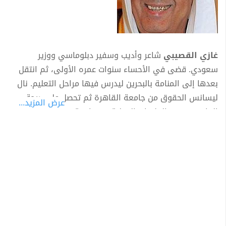
غازي القصيبي
شاعر وأديب وسفير دبلوماسي ووزير
سعودي. قضى في الأحساء سنوات عمره الأولى، ثم انتقل
بعدها إلى المنامة بالبحرين ليدرس فيها مراحل التعليم. نال
ليسانس الحقوق من جامعة القاهرة ثم تحصل على درجة
عرض المزيد...
الماجستير في العلاقات الدولية من جامعة جنوب كاليفورنيا
التي لم يكن يريد الدراسة بها, بل كان يريد دراسة "القانون
الدولي" في جامعة أخرى من جامعات أمريكا، وبالفعل، حصل
على عدد من القبولات في جامعات عدة، ولكن لمرض أخيه
نبيل، اضطر إلى الانتقال إلى جواره والدراسة في جنوب
كاليفورنيا، وبالتحديد في لوس أنجلوس، ولم يجد التخصص
المطلوب فيها، فاضطر إلى دراسة "العلاقات الدولية" أما
الدكتوراة ففي العلاقات الدولية من جامعة لندن والتي كانت
رسالتها فيها حول اليمن كما أوضح ذلك في كتابه الشهير