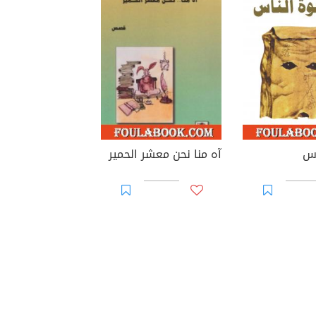
اس
آه منا نحن معشر الحمير