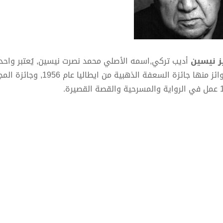
ز نيسين
أديب تركي,اسمه الأصلي محمد نصرت نيسين, يُعتبر واحد م
 القصيرة.