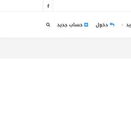
يد
دخول
حساب جديد