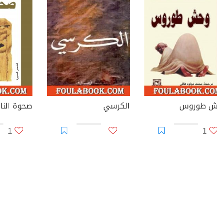
ش طوروس
الكرسي
صحوة الن
1
1