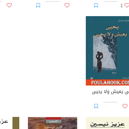
1
ى يعيش ولا يحيى