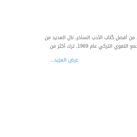
ن أفضل كُتاب الأدب الساخر, نال العديد من
الجوائز منها جائزة السعفة الذهبية من ايطاليا عام 1956, وجائزة المجمع اللغوي التركي عام 1969, ترك أكثر من
عرض المزيد...