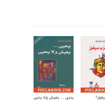
فوز؟
يحيى … يعيش ولا يحيى