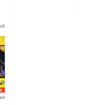
كتب
الط