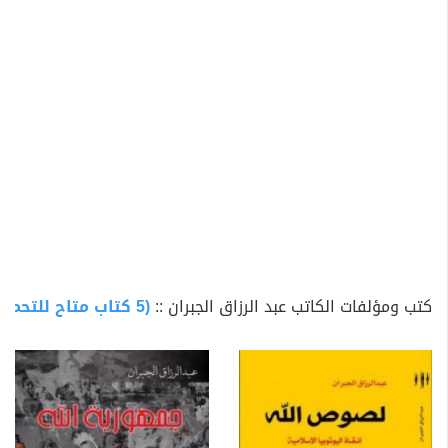
معظم الدول العربية.
فكانت اكثر الكتب المتداولة سيما في العراق.
واخذت تنتشر بشغف وسط الجيل الجديد الذي يبحث عن دين
يمنح حياة مغايرة ملؤها الإنسانية والجمال والحرية..
كفرته بعض المؤسسات الدينية لانها متهمة لديه في كلها،
ولانه لايبقي لوجودها ولسيرتها وافكارها شيئا.
من مؤلفاته:
- جمهورية النبي: عودة وجودية
- لصوص الله
- انقلاب المعبد: الحل الوجودي للدين
-مبغى المعبد
كتب ومؤلفات الكاتب عبد الرزاق الجبران ::
(5 كتاب متاح للتحميل)