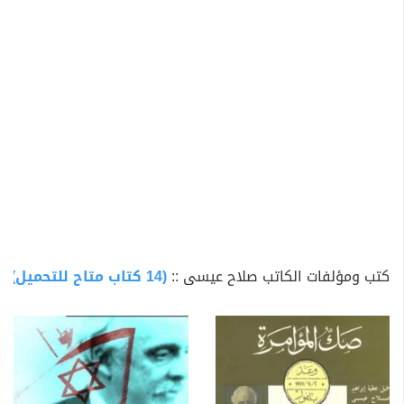
أصدر
صلاح عيسى
أول كتبة الثورة العرابية عام 1979 وصدر
له 20 كتابا فى التاريخ والفكر السياسى والإجتماعى والأدب
منها تباريح جريج, ومثقفون وعسكر, ودستور فى صندوق
القمامة, ورجال ريا وسكينة, وحكايات من دفتر الوطن, وغيره..
كتب ومؤلفات الكاتب صلاح عيسى ::
(14 كتاب متاح للتحميل)