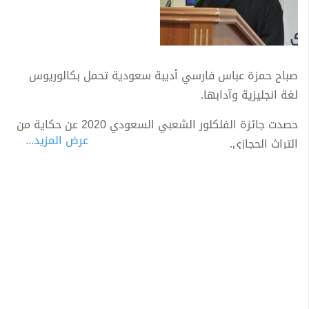
صباح حمزة عباس فارسي أديبة سعودية تحمل بكالوريوس
لغة انجليزية وآدابها.
حصدت جائزة الفلكلور الشعبي السعودي 2020 عن حكاية من
عرض المزيد...
التراث الحجازي.
من اصدارتها الادبية :
– رواية (عازف القنبوس) 2020 عن دار تكوين.
– الإصدار الرابع (حكاوي ستي رحمة)2017 في دار الخيال.
-الإصدار الثالث (وشوشة) 2016 حوارات دار الجميرا في
الامارات
– الإصدار الثاني (توسد روحي) 2016نصوص شعرية الدار
العربية للعلوم ناشرون
– الإصدار الأول (شغف قلبي) 2014 نصوص شعرية دار الرمك