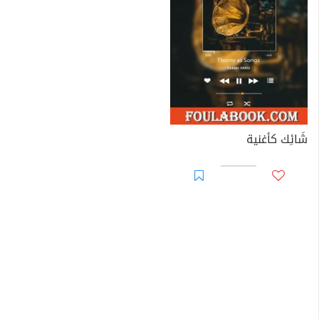
شَائِك كأغنية