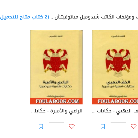
 ومؤلفات الكاتب شيدوميل مياتوفيتش ::
(2 كتاب متاح للتحميل)
الخف الذهبي - حكايات شعبية من صربيا
الراعي والأميرة - حكايات شعبية من صربيا