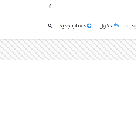
يد
دخول
حساب جديد