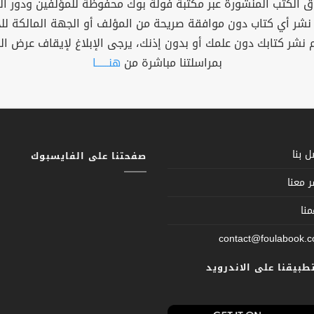
 الكتب المنشورة عبر مكتبة فولة بوك محفوظة للمؤلفين ودور ال
 نشر أي كتاب دون موافقة صريحة من المؤلف أو الجهة المالكة ل
م نشر كتابك دون علمك أو بدون إذنك، يرجى الإبلاغ لإيقاف عرض ال
بمراسلتنا مباشرة من
هنــــــا
 بنا
صفحتنا على الفايسبوك
 معنا
نا
contact@foulabook.
تطبيقنا على الاندرويد