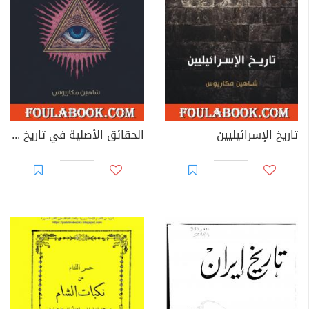
يتضمن عددًا من رسائل علماء عصره وأصدقائه. هذا بالإضافة
إلى قصائده التي نُشِر بعضها في مجلة اللطائف، ونذكر منها:
«الماسون» والتي كانت تمدح أعضاء الماسونية، وهي تقع
في ثلاثة أجزاء، وقصيدة مدح لملك إيران «ناصر الدين شاه»
والتي تقع في ثمانية أجزاء.
تُوُفِّيَ «شاهين بن مكاريوس» في عام ١٩١٠م بحلوان، وتمَّ
تاريخ الإسرائيليين
الحقائق الأصلية في تاريخ الماسونية العملية
مواراته الثرى في القاهرة.