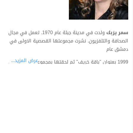
سمر يزبك
ولدت في مدينة جبلة عام 1970. تعمل في مجال
الصحافة والتلفزيون. نشرت مجموعتها القصصية الاولى في
دمشق عام
عرض المزيد...
1999 بعنوان "باقة خريف" ثم لحقتها بمجموعة اخرى بعنوان
"مفردات امراة" عام 2002. ثم اتجهت الى كتابة الرواية
فنشرت ثلاث روايات "طفلة السماء" 2002، "صلصال" 2005
و"رائحة القرفة" عن دار الاداب 2008. روايتها الثانية "صلصال"
نالت اهتماما اعلاميا وأعيد طبعها 4 مرات. وتكتب سمر يزبك،
سيناريوهات ومسلسلات للتلفزيون.