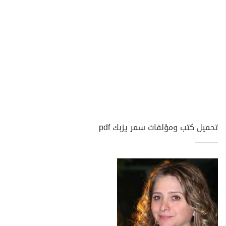
تحميل كتب ومؤلفات سمر يزبك pdf