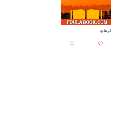
لومانيا