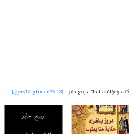
كتب ومؤلفات الكاتب ربيع جابر ::
(18 كتاب متاح للتحميل)