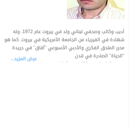
أديب وكاتب وصحفي لبناني ولد في بيروت عام 1972. وله
شهادة في الفيزياء من الجامعة الأمريكية في بيروت. كما هو
محرر الملحق الفكري والأدبي الأسبوعي "آفاق" في جريدة
"الحياة" الصادرة في لندن
عرض المزيد...
تضمن كتاب "بيروت39" إحدى كتابات ربيع جابر، وصدر الكتاب
بمناسبة بيروت، العاصمة العالميىة للكتاب عام 2009. واكتب
يتضمن إبداعات لأدبء وشعراء تخت سن التاسعة والثلاثين في
العالم العربي. وفي عام 2010 رشح جابر لنيل الجائزة العالمية
للرواية العربية على كتابه "أمريكا" الذي اقتبس منه فيلم
بذات الاسم.
نال ربيع جابر الجائزة العالمية للرواية العربية لدورة عام 2012
عن روايته "دروز بلغراد"، وأعلن ذلك في أبوظبي يوم 27 مارس
2012.