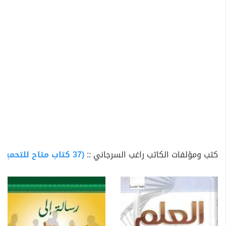
(من هو محمد (صلى الله عليه وسلم)): الحائز على جائزة
المركز الإسلامي لدعاة التوحيد والسُّنَّة عام 2010م.
(ماذا قدم المسلمون للعالم .. إسهامات المسلمين في
الحضارة الإنسانية): الحائز على جائزة مبارك للدارسات
الإسلامية عام 2009م.
(الرحمة في حياة الرسول (صلى الله عليه وسلم)): الحائز على
جائزة المركز الأول في مسابقة البرنامج العالمي للتعريف
بنبي الرحمة (صلى الله عليه وسلم) عام 2007م.
المشترك الإنساني .. نظرية جديدة للتقارب بين الشعوب.
فن التعامل النبوي مع غير المسلمين.
قصة الأندلس.
كتب ومؤلفات الكاتب راغب السرجاني ::
(37 كتاب متاح للتحميل)
قصة تونس.
قصة الإمام محمد بن عبد الوهاب (رحمه الله).
الشيعة.. نضال أم ضلال؟
قصة أردوجان..