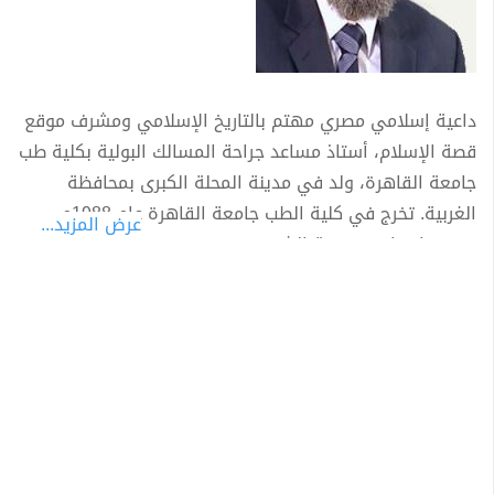
داعية إسلامي مصري مهتم بالتاريخ الإسلامي ومشرف موقع
قصة الإسلام، أستاذ مساعد جراحة المسالك البولية بكلية طب
جامعة القاهرة، ولد في مدينة المحلة الكبرى بمحافظة
الغربية. تخرج في كلية الطب جامعة القاهرة عام 1988م
عرض المزيد...
بتقدير امتياز مع مرتبة الشرف.
أتم حفظ القرآن عام 1991 م.
حصل على الماجستير عام 1992 من جامعة القاهرة ثم
الدكتوراه عام 1998م بإشراف مشترك بين مصر وأمريكا في
جراحة المسالك البولية والكلى.
يعمل الآن أستاذًا بكلية الطب - جامعة القاهرة.
مؤرخ اسلامى وكتب عن الدولة الاموية والعباسية ودولة
الخلافة والتتار وغيرها كثير. - صَدَرَ له حتى الآن 49 كتابًا في
التاريخ والفكر الإسلامي هي: