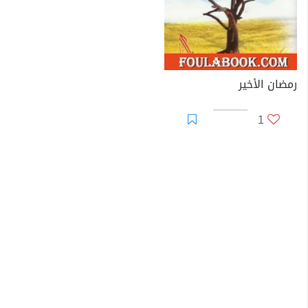
فلسطين لن تضيع.. كيف؟
لسنا في زمان أبرهة
إلا تنصروه-صلى الله عليه وسلم
التعذيب في سجون الحرية
رمضان الأخير
رمضان وبناء الأمة
الحج ليس للحجاج فقط
1
من يشتري الجنة
الفتنة الطائفية في مصر.. الجذور.. الواقع.. المستقبل
كيف تختار رئيس الجمهورية
رمضان الأخير
قصة أردوجان
مستقبل النصارى في الدولة الإسلامية
الحج والعمرة.. أحكام وخبرات
أنت والصومال
رسائل من قلب الحدث
قصة العلمانية