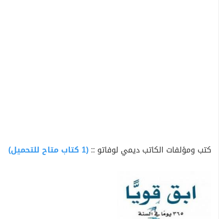
الأول في بيلبورد 200، في حين الأغنية بنفس عنوان الألبوم
كانت من ضمن أفضل 20 أغنية في بيلبورد هوت 100. ثم توالت
أعمالها: غير مكسورة (2011)، ديمي (2013)، واثقة (2015)،
اخبرني انك تحبني (2017). حصلت جميع ألبوماتها علي
الشهادة الذهبية من قبل رابطة صناعة التسجيلات الأمريكية.
كتب ومؤلفات الكاتب ديمي لوفاتو ::
(1 كتاب متاح للتحميل)