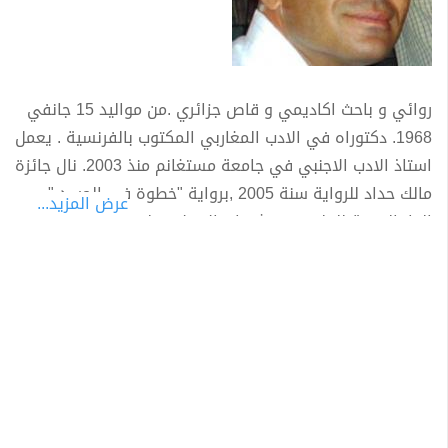
روائي و باحث اكاديمي و قاص جزائري .من مواليد 15 جانفي
1968. دكتوراه في الادب المغاربي المكتوب بالفرنسية . يعمل
استاذ الادب الاجنبي في جامعة مستغانم منذ 2003. نال جائزة
مالك حداد للرواية سنة 2005 ,برواية "خطوة في الجسد "
عرض المزيد...
الدار العربية للعلوم و منشورات الاختلاف..له عدة ترجمات من
الفرنسية الى العربية. و مقالات في العجائبي.و له كتاب
"العجائبي في الادب من منظور شعرية السرد".. الدار العربية
للعلوم لبنان و الاختلاف بالجزائر. 2010.