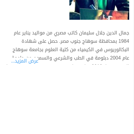
جمال الدين جلال سليمان كاتب مصري من مواليد يناير عام
1984 بمحافظة سوهاج جنوب مصر. حصل على شهادة
البكالوريوس في الكيمياء من كلية العلوم بجامعة سوهاج
عام 2004 دبلومة في الطب والشرعي والسموم من جامعة
عرض المزيد...
المنصورة عام2013 . باحث ماجستير في معهد بحوث الهندسة
الوراثية والتكنولوجيا الحيويةبجامعة مدينة السادات. 2013-
2015. عضو نقابلة العلميين بمصر من مؤلفاته: المخلب
(نصوص وقصص) ثوب الدخان (نصوص وقصص) مرال (رواية)
سنوات العتمة (رواية) مالك (مجموعة قصصية)