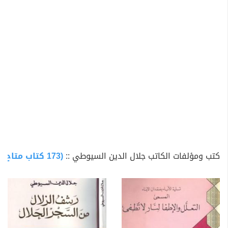
رفاق أبيه، وتولى بعضهم أمر الوصاية عليه، ومنهم الكمال
بن الهمام الحنفي أحد كبار فقهاء عصره، وتأثر به الفتى تأثرًا
كبيرًا خاصة في ابتعاده عن السلاطين وأرباب الدولة. وقام
برحلات علمية عديدة شملت بلاد الحجاز والشام واليمن والهند
والمغرب الإسلامي. ثم دَّرس الحديث بالمدرسة الشيخونية. ثم
تجرد للعبادة والتأمل.
عاش
جلال الدين السيوطي
في عصر كثر فيه العلماء
الأعلام الذين نبغوا في علوم الدين على تعدد ميادينها،
وتوفروا على علوم اللغة بمختلف فروعها، وأسهموا في
ميدان الإبداع الأدبي، فتأثر السيوطي بهذه النخبة الممتازة
كتب ومؤلفات الكاتب جلال الدين السيوطي ::
(173 كتاب متاح للتحميل)
من كبار العلماء، فابتدأ في طلب العلم سنة 1459م، ودرس
الفقه والنحو والفرائض، ولم يمض عامان حتى أجيز بتدريس
اللغة العربية، كان منهج السيوطي في الجلوس إلى المشايخ
هو أنه يختار شيخًا واحدًا يجلس إليه، فإذا ما توفي انتقل إلى
غيره، وكان عمدة شيوخه "محيي الدين الكافيجي" الذي لازمه