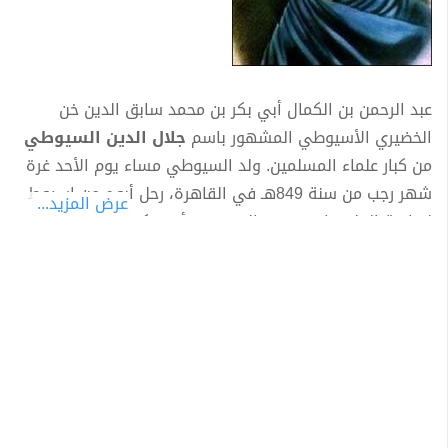
عبد الرحمن بن الكمال أبي بكر بن محمد سابق الدين خن
الخضيري الأسيوطي المشهور باسم
جلال الدين السيوطي
من كبار علماء المسلمين. ولد السيوطي مساء يوم الأحد غرة
شهر رجب من سنة 849هـ في القاهرة، رحل أبوه من اسيوط
عرض المزيد...
لدراسة العلم واسمه عبد الرحمن بن أبي بكر بن محمد
الخضيري الأسيوطي، وكان سليل أسرة أشتهرت بالعلم
والتدين، وتوفي والد السيوطي ولابنه من العمر ست سنوات،
فنشأ الطفل يتيمًا، وأتجه إلى حفظ القرآن، فأتم حفظه وهو
دون الثامنة، ثم حفظ بعض الكتب في تلك السن المبكرة مثل
العمدة، ومنهاج الفقه والأصول، وألفية ابن مالك، فاتسعت
مداركه وزادت معارفه.
كان السيوطي محل العناية والرعاية من عدد من العلماء من