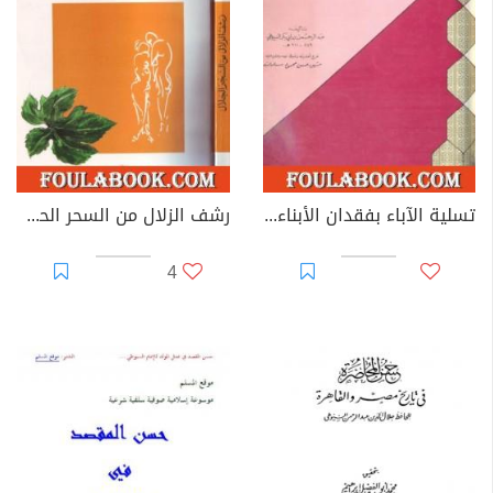
الـسيوطي أربعة عشر عامًا كاملة وأخذ منه أغلب علمه، وأطلق
عليه لقب "أستاذ الوجود"، ومن شيوخه "شرف الدين المناوي"
وأخذ عنه القرآن والفقه، و"تقي الدين الشبلي" وأخذ عنه
الحديث أربع سنين فلما مات لزم "الكافيجي" أربعة عشر عامًا
وأخذ عنه التفسير والأصول والعربية والمعاني، حيث أخذ علم
الحديث فقط عن (150) شيخًا من النابهين في هذا العلم. ولم
يقتصر تلقي السيوطي على الشيوخ من العلماء الرجال، بل
تسلية الآباء بفقدان الأبناء المسمى التعلل والإطفا لنار لا تطفى
رشف الزلال من السحر الحلال
كان له شيوخ من النساء.
4
توفي الإمام السيوطي في منزله بروضة المقياس على النيل
في القاهرة في 19 جمادى الأولى 911 هـ، الموافق 20
أكتوبر 1505 م، ودفن بجواره والده في اسيوط وله ضريح
ومسجد كبير باسيوط. وفي الصفحة 90 من الجزء الثاني من
حفي هذه النسخة.