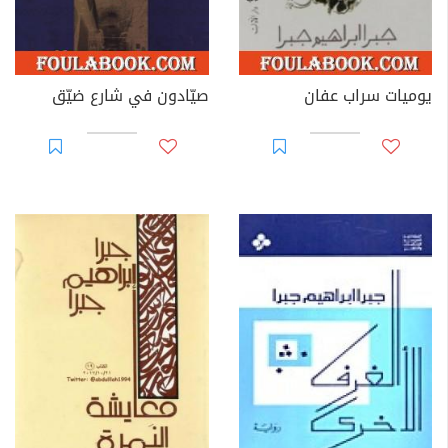
يوميات سراب عفان
صيّادون في شارع ضيّق