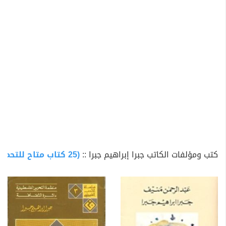
استغلها في الكثير من مقالاته سواء بالانجليزية أو بالعربية.
توفي جبرا إبراهيم جبرا سنة 1994 ودفن في بغداد. قدم جبرا
إبراهيم جبرا للقارئ العربي أبرز الكتاب الغربيين وعرف
بالمدارس والمذاهب الأدبية الحديثة، ولعل ترجماته لشكسبير
من أهم الترجمات العربية للكاتب البريطاني الخالد، وكذلك
ترجماته لعيون الأدب الغربي، مثل نقله لرواية «الصخب
والعنف» التي نال عنها الكاتب الأميركي وليم فوكنر جائزة
نوبل للآداب. ولا يقل أهمية عن ترجمة هذه الرواية ذلك
التقديم الهام لها، ولولا هذا التقديم لوجد قراء العربية
صعوبة كبيرة في فهمها. أعمال جبرا إبراهيم جبرا الروائية
يمكن أن تقدم صورة قوية الإيحاء للتعبير عن عمق ولوجه
كتب ومؤلفات الكاتب جبرا إبراهيم جبرا ::
(25 كتاب متاح للتحميل)
مأساة شعبه، وإن على طريقته التي لا ترى مثلباً ولا نقيصة
في تقديم رؤية تنطلق من حدقتي مثقف، مرهف وواع وقادر
على فهم روح شعبه بحق. لكنه في الوقت ذاته قادر على
فهم العالم المحيط به، وفهم كيفيات نظره إلى الحياة
والتطورات. في الشعر لم يكتب الكثير ولكن مع ظهور حركة