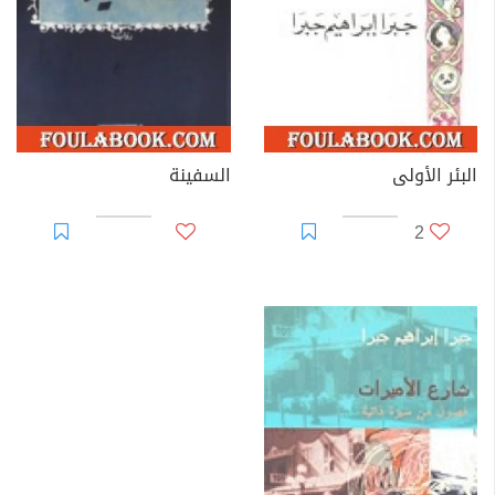
البئر الأولى
السفينة
2