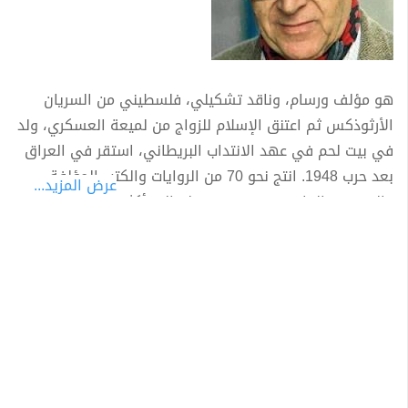
هو مؤلف ورسام، وناقد تشكيلي، فلسطيني من السريان
الأرثوذكس ثم اعتنق الإسلام للزواج من لميعة العسكري، ولد
في بيت لحم في عهد الانتداب البريطاني، استقر في العراق
بعد حرب 1948. انتج نحو 70 من الروايات والكتب المؤلفة
عرض المزيد...
والمترجمه الماديه، وقد ترجم عمله إلى أكثر من اثنتي عشرة
لغة. وكلمة جبرا آرامية الاصل تعني القوة والشدة.
ولد في بيت لحم، ودرس في القدس وانكلترا وأمريكا ثم تنقل
للعمل في جامعات العراق لتدريس الأدب الإنجليزي وهناك
حيث تعرف عن قرب على النخبة المثقفة وعقد علاقات متينة
مع أهم الوجوه الأدبية مثل السياب والبياتي. يعتبر من أكثر
الأدباء العرب إنتاجا وتنوعا إذ عالج الرواية والشعر والنقد
وخاصة الترجمة كما خدم الأدب كإداري في مؤسسات النشر.
عرف في بعض الأوساط الفلسطينية بكنية "أبي سدير" التي