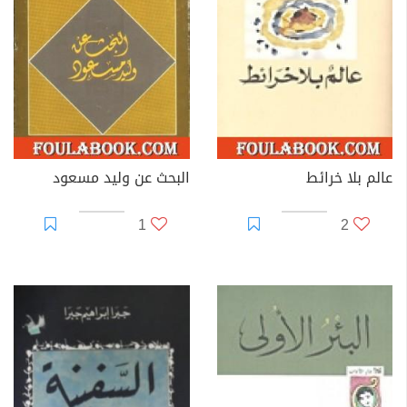
الشعر النثري في العالم العربي خاض تجربته بنفس حماس
الشعراء الشبان.
في الرواية تميز مشروعه الروائي بالبحث عن أسلوب كتابة
حداثي يتجاوز أجيال الكتابة الروائية السابقة مع نكهة عربية.
عالج بالخصوص الشخصية الفلسطينية في الشتات من أهم
أعماله الروائية "السفينة" و"البحث عن وليد مسعود" و"عالم
بلا خرائط" بالاشتراك مع عبد الرحمان منيف.
عالم بلا خرائط
البحث عن وليد مسعود
في النقد يعتبر جبرا إبراهيم جبرا من أكثر النقاد حضورا
1
2
ومتابعة في الساحة الثقافية العربية ولم يكن مقتصرا على
الأدب فقط بل كتب عن السينما والفنون التشكيلية علما أنه
مارس الرسم كهواية.
في الترجمة ما زال إلى اليوم جبرا إبراهيم جبرا أفضل من ترجم
لشكسبير إذ حافظ على جمالية النص الأصلية مع الخضوع
لنواميس الكتابة في اللغة العربية كما ترجم الكثير من الكتب
الغربية المهمتمة بالتاريخ الشرقي مثل "الرمز الأسطورة"
و"ما قبل الفلسفة".