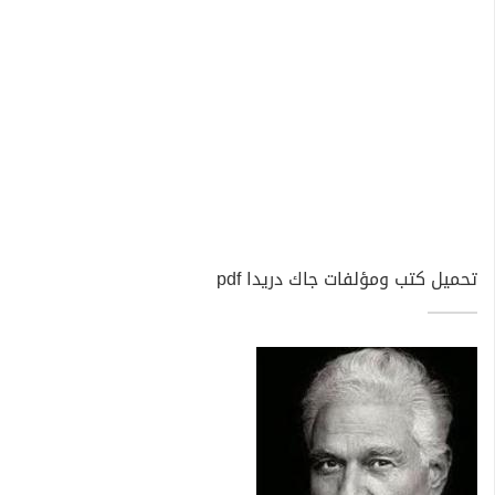
تحميل كتب ومؤلفات جاك دريدا pdf