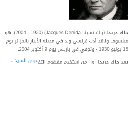
جاك دريدا
(بالفرنسية: Jacques Derrida)‏ (1930 - 2004)، هو
فيلسوف وناقد أدب فرنسي ولد في مدينة الأبيار بالجزائر يوم
15 يوليو 1930 - وتوفي في باريس يوم 9 أكتوبر 2004.
عرض المزيد...
يعد
جاك دريدا
أول من استخدم مفهوم التفكيك بمعناه
الجديد في الفلسفة، وأول من وظفه فلسفياً بهذا الشكل
وهو ما جعله من أهم الفلاسفة في القرن العشرين يتمثل
هدف دريدا الأساس في نقد منهج الفلسفة الأوربية
التقليدية، من خلال آليات التفكيك الذي قام بتطبيقها إجرائيا
من أجل ذلك.
بالنسبة لدريدا فإن للتفكيك تأثيرا ايجابيا من أجل الفهم
الحقيقي لمكانة الإنسان في العالم فقد أزاحه عن موقعه
المركزي بعيدا، كان دريدا بأفكاره الفلسفية مختلفا تمام