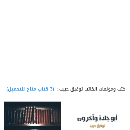
إكسبرس من إسكندرية وإستامبول» و«تذكار المؤتمر
القبطي» وغيرها.
توفي توفيق حبيب في عام ١٩٤١م عن ستين عامًا قضى أربعين
عامًا منها في بلاط صاحبة الجلالة (الصحافة).
كتب ومؤلفات الكاتب توفيق حبيب ::
(3 كتاب متاح للتحميل)