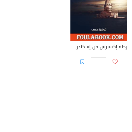
رحلة إكسبرس من إسكندرية وإستامبول: مع المستر أتول