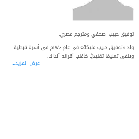
توفيق حبيب: صحفي ومترجم مصري.
ولد «توفيق حبيب مليكة» في عام ١٨٨٠م في أسرة قبطية
وتلقى تعليمًا تقليديًّا كأغلب أقرانه آنذاك.
عرض المزيد...
استهوته الصحافة فعمل مخبرًا صحفيًا في البداية يجمع
الأخبار ويسجلها، ثم بدء في كتابة سلسلة مقالات ﺑ «جريدة
الأهرام» تحت عنوان «على الهامش» كان يوقعها باسم
«الصحافي العجوز»، وقد تميز بأسلوب خاص يجمع بين
السخرية والحكمة في أسلوب وعبارات بسيطة.
يعتبرحبيب من أوائل الأقباط المصريين الذين اشتغلوا
بالصحافة، وقد ألف العديد من الكتب التي تهتم بأدب الرحلات
وتصف أسفاره نذكر منها «شهران في أروبا» و«رحلة